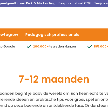
peelgoedboxen Pick & Mix korting
- Bespaar tot wel €70! - Bekijk nu
owtogrow
Pedagogisch professionals
p Google
200.000+
tevreden klanten
195.000
7-12 maanden
aanden begint je baby de wereld om zich heen echt te v
pirerende ideeën en praktische tips voor groei, spel en ont
emd op deze boeiende en ontdekkende fase. Ondersteuni