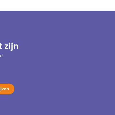
 zijn
x!
ijven