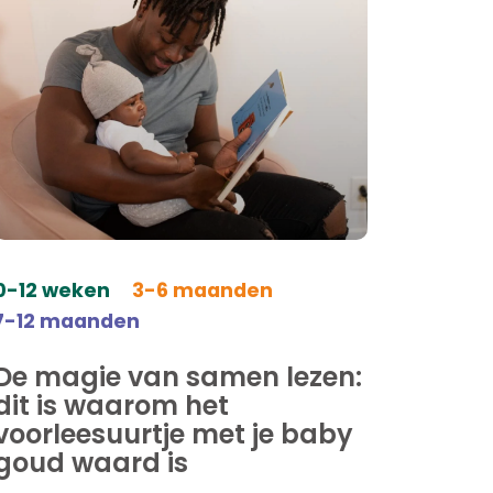
0-12 weken
3-6 maanden
7-12 maanden
De magie van samen lezen:
dit is waarom het
voorleesuurtje met je baby
goud waard is