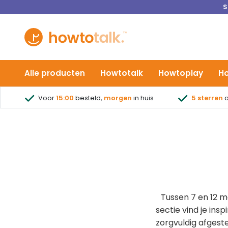
S
Alle producten
Howtotalk
Howtoplay
H
Voor
15:00
besteld,
morgen
in huis
5 sterren
o
Tussen 7 en 12 m
sectie vind je ins
zorgvuldig afgest