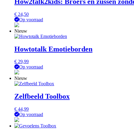
How2talk2kids: Broers en zussen zonder
€
24,50
Op voorraad
Nieuw
Howtotalk Emotieborden
€
29,99
Op voorraad
Nieuw
Zelfbeeld Toolbox
€
44,99
Op voorraad