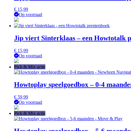
€
15,99
Op voorraad
Jip viert Sinterklaas – een Howtotalk
€
15,99
Op voorraad
Pick & Mix actie
Howtoplay speelgoedbox – 0-4 maande
€
59,99
Op voorraad
Pick & Mix actie