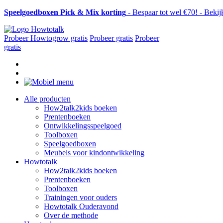
Speelgoedboxen Pick & Mix korting
- Bespaar tot wel €70! - Beki
Probeer Howtogrow gratis
Probeer gratis
Probeer
gratis
Alle producten
How2talk2kids boeken
Prentenboeken
Ontwikkelingsspeelgoed
Toolboxen
Speelgoedboxen
Meubels voor kindontwikkeling
Howtotalk
How2talk2kids boeken
Prentenboeken
Toolboxen
Trainingen voor ouders
Howtotalk Ouderavond
Over de methode