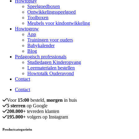
Howtoplay
Speelgoedboxen
Ontwikkelingsspeelgoed
Toolboxen
Meubels voor kindontwikkeling
Howtogrow
App
Trainingen voor ouders
Babykalender
Blog
Pedagogisch professionals
Studiedagen Kinderopvang
Leermaterialen bestellen
Howtotalk Ouderavond
Contact
Contact
Voor
15:00
besteld,
morgen
in huis
5 sterren
op Google
200.000+
tevreden klanten
195.000+
volgers op Instagram
Productcategorieën