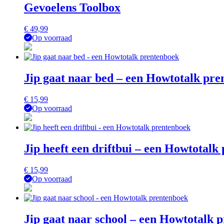
Gevoelens Toolbox
€
49,99
Op voorraad
Jip gaat naar bed – een Howtotalk pr
€
15,99
Op voorraad
Jip heeft een driftbui – een Howtotalk
€
15,99
Op voorraad
Jip gaat naar school – een Howtotalk 