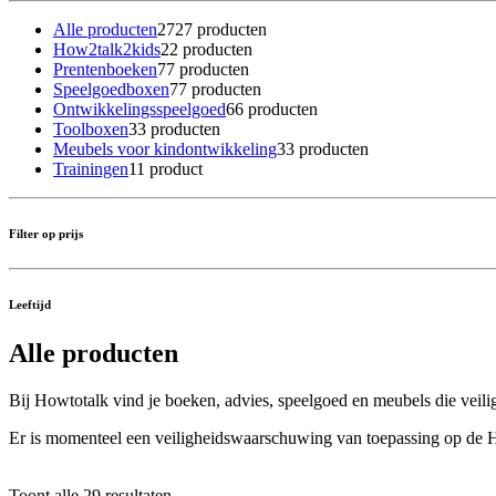
Alle producten
27
27 producten
How2talk2kids
2
2 producten
Prentenboeken
7
7 producten
Speelgoedboxen
7
7 producten
Ontwikkelingsspeelgoed
6
6 producten
Toolboxen
3
3 producten
Meubels voor kindontwikkeling
3
3 producten
Trainingen
1
1 product
Filter op prijs
Leeftijd
Alle producten
Bij Howtotalk vind je boeken, advies, speelgoed en meubels die veilig
Er is momenteel een veiligheidswaarschuwing van toepassing op de
Toont alle 29 resultaten