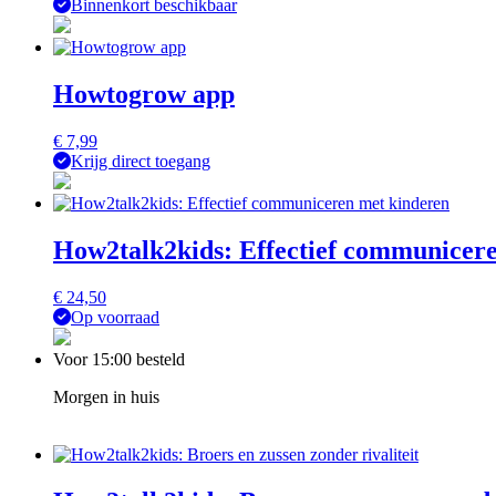
Binnenkort beschikbaar
Howtogrow app
€
7,99
Krijg direct toegang
How2talk2kids: Effectief communicer
€
24,50
Op voorraad
Voor 15:00 besteld
Morgen in huis