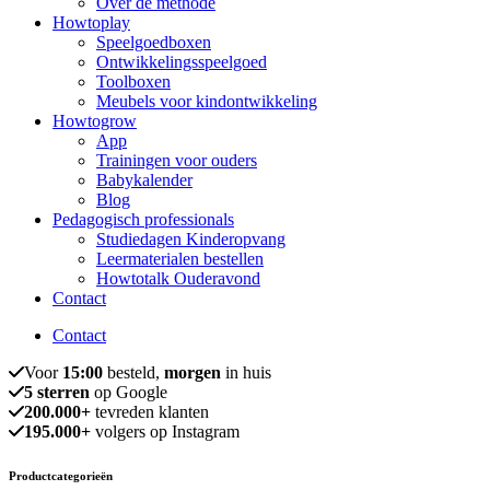
Over de methode
Howtoplay
Speelgoedboxen
Ontwikkelingsspeelgoed
Toolboxen
Meubels voor kindontwikkeling
Howtogrow
App
Trainingen voor ouders
Babykalender
Blog
Pedagogisch professionals
Studiedagen Kinderopvang
Leermaterialen bestellen
Howtotalk Ouderavond
Contact
Contact
Voor
15:00
besteld,
morgen
in huis
5 sterren
op Google
200.000+
tevreden klanten
195.000+
volgers op Instagram
Productcategorieën