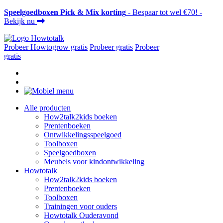
Speelgoedboxen Pick & Mix korting
- Bespaar tot wel €70! -
Bekijk nu
Probeer Howtogrow gratis
Probeer gratis
Probeer
gratis
Alle producten
How2talk2kids boeken
Prentenboeken
Ontwikkelingsspeelgoed
Toolboxen
Speelgoedboxen
Meubels voor kindontwikkeling
Howtotalk
How2talk2kids boeken
Prentenboeken
Toolboxen
Trainingen voor ouders
Howtotalk Ouderavond