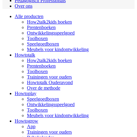
Pedagogisch Professionals
Over ons
Alle producten
How2talk2kids boeken
Prentenboeken
Ontwikkelingsspeelgoed
Toolboxen
Speelgoedboxen
Meubels voor kindontwikkeling
Howtotalk
How2talk2kids boeken
Prentenboeken
Toolboxen
Trainingen voor ouders
Howtotalk Ouderavond
Over de methode
Howtoplay
Speelgoedboxen
Ontwikkelingsspeelgoed
Toolboxen
Meubels voor kindontwikkeling
Howtogrow
App
Trainingen voor ouders