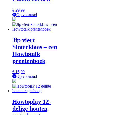
€
29,99
Op voorraad
Jip viert
Sinterklaas – een
Howtotalk
prentenboek
€
15,99
Op voorraad
Howtoplay 12-
delige houten