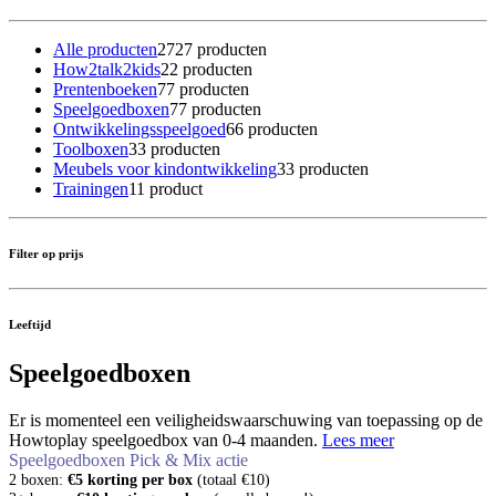
Alle producten
27
27 producten
How2talk2kids
2
2 producten
Prentenboeken
7
7 producten
Speelgoedboxen
7
7 producten
Ontwikkelingsspeelgoed
6
6 producten
Toolboxen
3
3 producten
Meubels voor kindontwikkeling
3
3 producten
Trainingen
1
1 product
Filter op prijs
Leeftijd
Speelgoedboxen
Er is momenteel een veiligheidswaarschuwing van toepassing op de
Howtoplay speelgoedbox van 0-4 maanden.
Lees meer
Speelgoedboxen Pick & Mix actie
2 boxen:
€5 korting per box
(totaal €10)