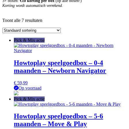
3+ boxen:
€10 korting per box
(op alle boxen!)
Korting wordt automatisch verrekend.
Toont alle 7 resultaten
Pick & Mix actie
Howtoplay speelgoedbox – 0-4
maanden – Newborn Navigator
€
59,99
Op voorraad
Pick & Mix actie
Howtoplay speelgoedbox – 5-6
maanden – Move & Play