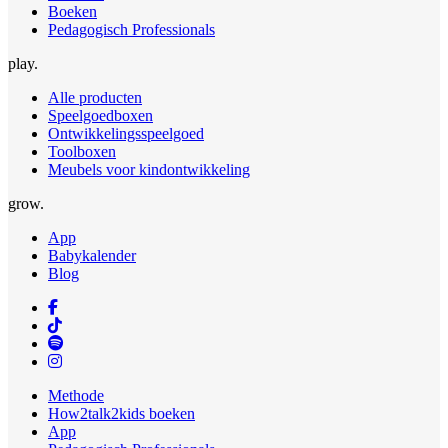
Boeken
Pedagogisch Professionals
play.
Alle producten
Speelgoedboxen
Ontwikkelingsspeelgoed
Toolboxen
Meubels voor kindontwikkeling
grow.
App
Babykalender
Blog
Methode
How2talk2kids boeken
App