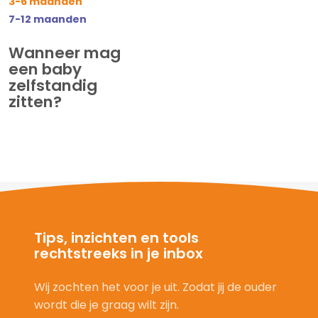
3-6 maanden
7-12 maanden
Wanneer mag
een baby
zelfstandig
zitten?
Tips, inzichten en tools
rechtstreeks in je inbox
Wij zochten het voor je uit. Zodat jij de ouder
wordt die je graag wilt zijn.