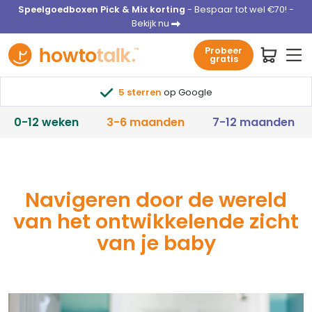
Speelgoedboxen Pick & Mix korting
- Bespaar tot wel €70! -
Bekijk nu
Probeer
gratis
5 sterren
op Google
0-12 weken
3-6 maanden
7-12 maanden
Navigeren door de wereld
van het ontwikkelende zicht
van je baby