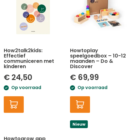
How2talk2kids:
Howtoplay
Effectief
speelgoedbox – 10-12
communiceren met
maanden – Do &
kinderen
Discover
€
24,50
€
69,99
Op voorraad
Op voorraad
Nieuw
Howtogrow app