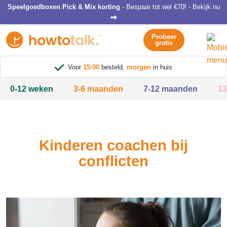
Speelgoedboxen Pick & Mix korting
- Bespaar tot wel €70! - Bekijk nu
Probeer
gratis
Voor
15:00
besteld,
morgen
in huis
0-12 weken
3-6 maanden
7-12 maanden
13
Kinderen coachen bij
conflicten