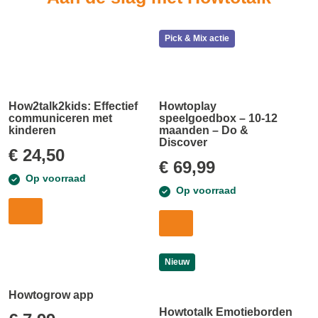
Pick & Mix actie
How2talk2kids: Effectief
Howtoplay
communiceren met
speelgoedbox – 10-12
kinderen
maanden – Do &
Discover
€
24,50
€
69,99
Op voorraad
Op voorraad
Nieuw
Howtogrow app
Howtotalk Emotieborden