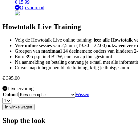
€
15,99
Op voorraad
Howtotalk Live Training
Volg de Howtotalk Live online training:
leer alle Howtotalk v
Vier online sessies
van 2,5 uur (19.30 – 22.00)
o.l.v. een zee
Groepen van
maximaal 14
deelnemers: ouders van kinderen 2-
Euro 395 p.p. incl BTW, cursusmap thuisgestuurd
Na aanmelding en betaling ontvang je e-mail met alle informati
Cursusmap inbegrepen bij de training, krijg je thuisgestuurd
€
395,00
Live ervaring
Cohort
Wissen
In winkelwagen
Shop the look