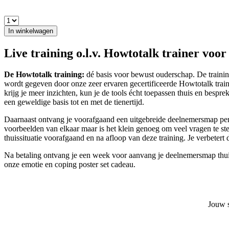
In winkelwagen
Live training o.l.v. Howtotalk trainer voor
De Howtotalk training:
dé basis voor bewust ouderschap. De trainin
wordt gegeven door onze zeer ervaren gecertificeerde Howtotalk train
krijg je meer inzichten, kun je de tools écht toepassen thuis en bespre
een geweldige basis tot en met de tienertijd.
Daarnaast ontvang je voorafgaand een uitgebreide deelnemersmap per p
voorbeelden van elkaar maar is het klein genoeg om veel vragen te ste
thuissituatie voorafgaand en na afloop van deze training. Je verbetert
Na betaling ontvang je een week voor aanvang je deelnemersmap thuis.
onze emotie en coping poster set cadeau.
Jouw s