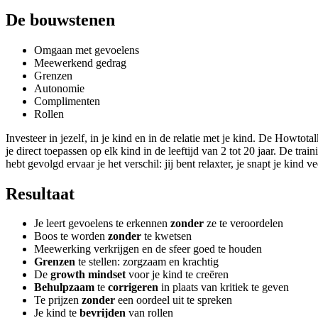
De bouwstenen
Omgaan met gevoelens
Meewerkend gedrag
Grenzen
Autonomie
Complimenten
Rollen
Investeer in jezelf, in je kind en in de relatie met je kind. De Howtot
je direct toepassen op elk kind in de leeftijd van 2 tot 20 jaar. De tra
hebt gevolgd ervaar je het verschil: jij bent relaxter, je snapt je kind v
Resultaat
Je leert gevoelens te erkennen
zonder
ze te veroordelen
Boos te worden
zonder
te kwetsen
Meewerking verkrijgen en de sfeer goed te houden
Grenzen
te stellen: zorgzaam en krachtig
De
growth mindset
voor je kind te creëren
Behulpzaam
te
corrigeren
in plaats van kritiek te geven
Te prijzen
zonder
een oordeel uit te spreken
Je kind te
bevrijden
van rollen