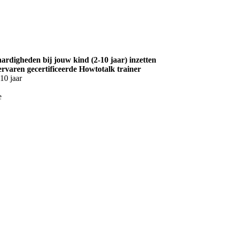
aardigheden bij jouw kind (2-10 jaar) inzetten
r ervaren gecertificeerde Howtotalk trainer
10 jaar
e