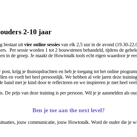
 ouders 2-10 jaar
g bestaat uit
vier online sessies
van elk 2,5 uur in de avond (19.30-22.00
ers. Per sessie worden 1 tot 2 bouwstenen behandeld, tijdens de gehel
ken in de groep. Je maakt de Howtotalk tools echt eigen waardoor je een f
ost, krijg je thuisopdrachten en heb je toegang tot het online program
llen en voelt het heel persoonlijk. We hebben al vele jaren deze traini
 de band met je kind door te reflecteren en we inspireren je met heel ve
 De prijs van deze training is per persoon. Wil je je aanmelden als o
Ben je toe aan the next level?
ituaties, jouw communicatie, jouw Howtotalk. Word de ouder die je wil