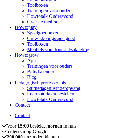
Toolboxen
Trainingen voor ouders
Howtotalk Ouderavond
Over de methode
Howtoplay
Speelgoedboxen
Ontwikkelingsspeelgoed
Toolboxen
Meubels voor kindontwikkeling
Howtogrow
App
Trainingen voor ouders
Babykalender
Blog
Pedagogisch professionals
Studiedagen Kinderopvang
Leermaterialen bestellen
Howtotalk Ouderavond
Contact
Contact
Voor
15:00
besteld,
morgen
in huis
5 sterren
op Google
200.000+
tevreden klanten