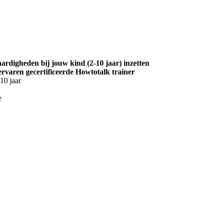
aardigheden bij jouw kind (2-10 jaar) inzetten
r ervaren gecertificeerde Howtotalk trainer
10 jaar
e