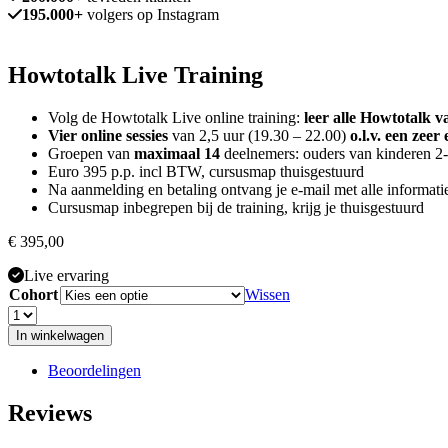
195.000+
volgers op Instagram
Howtotalk Live Training
Volg de Howtotalk Live online training:
leer alle Howtotalk v
Vier online sessies
van 2,5 uur (19.30 – 22.00)
o.l.v. een zee
Groepen van
maximaal 14
deelnemers: ouders van kinderen 2-
Euro 395 p.p. incl BTW, cursusmap thuisgestuurd
Na aanmelding en betaling ontvang je e-mail met alle informati
Cursusmap inbegrepen bij de training, krijg je thuisgestuurd
€
395,00
Live ervaring
Cohort
Wissen
In winkelwagen
Beoordelingen
Reviews