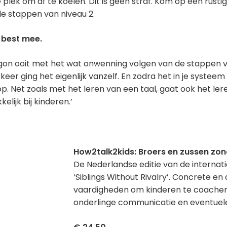
 plek om af te koelen. Dit is géén straf. Kom op een rus
 de stappen van niveau 2.
 best mee.
egon ooit met het wat onwenning volgen van de stappen
er ging het eigenlijk vanzelf. En zodra het in je systeem z
p. Net zoals met het leren van een taal, gaat ook het ler
lijk bij kinderen.’
How2talk2kids: Broers en zussen zond
De Nederlandse editie van de internati
‘Siblings Without Rivalry’. Concrete e
vaardigheden om kinderen te coachen 
onderlinge communicatie en eventuele