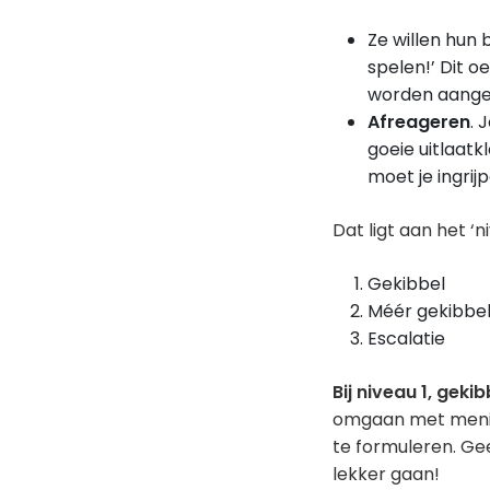
Ze willen hun 
spelen!’ Dit o
worden aange
Afreageren
. 
goeie uitlaatk
moet je ingrij
Dat ligt aan het ‘n
Gekibbel
Méér gekibbe
Escalatie
Bij niveau 1, gekib
omgaan met mening
te formuleren. Ge
lekker gaan!