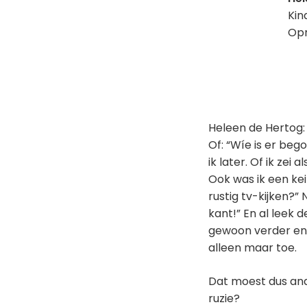
Kin
Opr
Heleen de Hertog:
Of: “Wíe is er be
ik later. Of ik zei
Ook was ik een kei
rustig tv-kijken?” N
kant!” En al leek
gewoon verder en
alleen maar toe.
Dat moest dus and
ruzie?