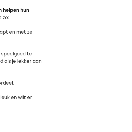
en helpen hun
 zo:
napt en met ze
je speelgoed te
d als je lekker aan
rdeel.
 leuk en wilt er