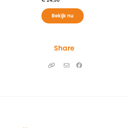
€
24,50
Bekijk nu
Share