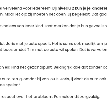
l vervelend voor iedereen?
Bij niveau 2 kun je je kinder
n.
Maar let op: zíj moeten het doen. Jij begeleidt. Dat gaat
evoelens van ieder kind. Laat merken dat je hun gevoel s
 dat Joris met je auto speelt. Het is soms ook moeilijk om 
 bent boos omdat Tim met de auto wil spelen. Dat is vervelen
 elk kind het gezichtspunt. Belangrijk: doe dat zonder oo
 je auto terug, omdat hij van jou is. Joris, jij vindt de auto ook
e spelen.’
respect over het probleem. Formuleer dit zorgvuldig.