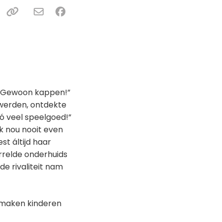
e! Gewoon kappen!”
 werden, ontdekte
 zó veel speelgoed!”
ik nou nooit even
est áltijd haar
rrelde onderhuids
 rivaliteit nam
 maken kinderen