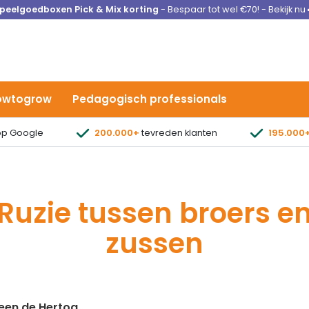
peelgoedboxen Pick & Mix korting
- Bespaar tot wel €70! - Bekijk nu
owtogrow
Pedagogisch professionals
p Google
200.000+
tevreden klanten
195.000
Ruzie tussen broers e
zussen
een de Hertog