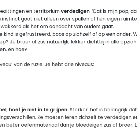
bezittingen en territorium
verdedigen
. ‘Dat is mijn pop, d
erinstinct gaat niet alleen over spullen of hun eigen ruim
wakkerd als het om aandacht van ouders gaat.
Je kind is gefrustreerd, boos op zichzelf of op een ander. 
lep? Je broer of zus natuurlijk, lekker dichtbij in alle opz
pen, en hoe?
iveau’ van de ruzie. Je hebt drie niveaus:
l
bel, hoef je niet in te grijpen.
Sterker: het is belangrijk da
sverschillen. Ze moeten leren zichzelf te verdedigen 
en beter oefenmateriaal dan je bloedeigen zus of broer. 