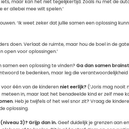
i iets, maar kan het niet tegelijkertijd. Zoals nu met de auto.
e er allebei mee wilt spelen.’
rouwen. ‘Ik weet zeker dat jullie samen een oplossing kun
ders doen. Verlaat de ruimte, maar hou de boel in de gate
een open voor oplossingen.’
om samen een oplossing te vinden?
Ga dan samen brains
ntwoord te bedenken, maar leg die verantwoordelijkheid b
g voor één van de kinderen
niet eerlijk?
(‘Joris mag nooit
et meteen in, maar laat het benadeelde kind er zelf mee ko
komen
. Heb je twijfels of het wel snor zit? Vraag de kinder
de oplossing.
(niveau 3)? Grijp dan in.
Geef duidelijk je grenzen aan en