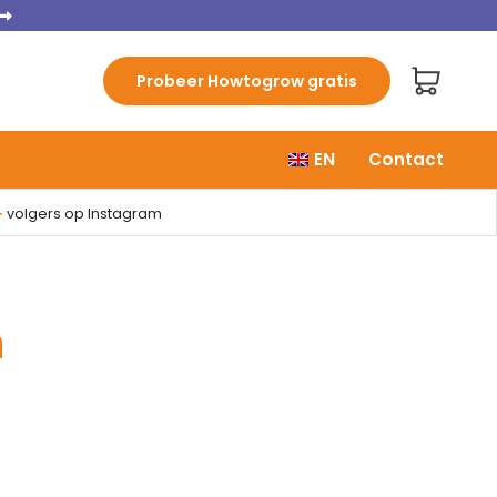
Probeer Howtogrow gratis
EN
Contact
+
volgers op Instagram
n