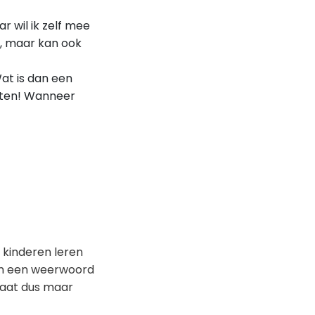
aar wil ik zelf mee
te, maar kan ook
Wat is dan een
ichten! Wanneer
t kinderen leren
en een weerwoord
Laat dus maar