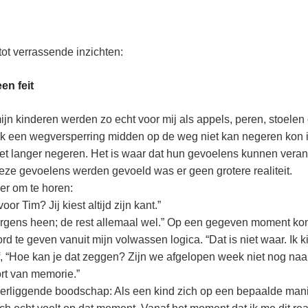
t verrassende inzichten:
en feit
n kinderen werden zo echt voor mij als appels, peren, stoelen 
 ik een wegversperring midden op de weg niet kan negeren kon 
iet langer negeren. Het is waar dat hun gevoelens kunnen vera
deze gevoelens werden gevoeld was er geen grotere realiteit.
er om te horen:
r Tim? Jij kiest altijd zijn kant.”
ergens heen; de rest allemaal wel.” Op een gegeven moment kon 
d te geven vanuit mijn volwassen logica. “Dat is niet waar. Ik 
Of, “Hoe kan je dat zeggen? Zijn we afgelopen week niet nog naa
rt van memorie.”
erliggende boodschap: Als een kind zich op een bepaalde manier