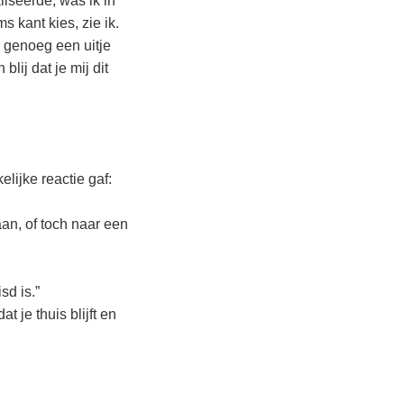
liseerde, was ik in
ms kant kies, zie ik.
k genoeg een uitje
lij dat je mij dit
elijke reactie gaf:
an, of toch naar een
sd is.”
 je thuis blijft en