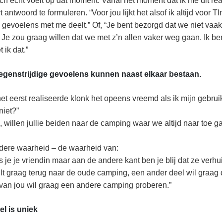
ch echt voelt op dat moment. Vanaf het moment dat ik me dit rea
 antwoord te formuleren. “Voor jou lijkt het alsof ik altijd voor TI
e gevoelens met me deelt.” Of, “Je bent bezorgd dat we niet vaa
Je zou graag willen dat we met z’n allen vaker weg gaan. Ik ben b
 ik dat.”
egenstrijd
ige gevoelens kunnen naast elkaar bestaan.
het eerst realiseerde klonk het opeens vreemd als ik mijn gebruik
niet?”
willen jullie beiden naar de camping waar we altijd naar toe ga
dere waarheid – de waarheid van:
 je je vriendin maar aan de andere kant ben je blij dat ze verhui
lt graag terug naar de oude camping, een ander deel wil graag dat
van jou wil graag een andere camping proberen.”
el is uniek