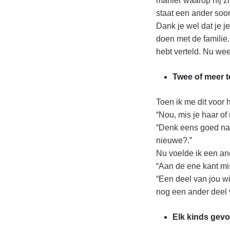
manier waarop hij zi
staat een ander soort
Dank je wel dat je j
doen met de familie. 
hebt verteld. Nu weet
Twee of meer t
Toen ik me dit voor 
“Nou, mis je haar of 
“Denk eens goed na, 
nieuwe?.”
Nu voelde ik een an
“Aan de ene kant mis
“Een deel van jou wi
nog een ander deel 
Elk kinds gevo