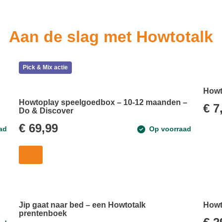
Aan de slag met Howtotalk
Pick & Mix actie
Howt
Howtoplay speelgoedbox – 10-12 maanden –
€
7
Do & Discover
€
69,99
ad
Op voorraad
Jip gaat naar bed – een Howtotalk
Howt
prentenboek