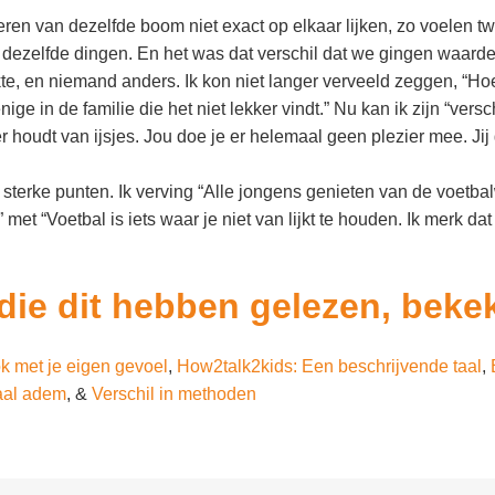
ren van dezelfde boom niet exact op elkaar lijken, zo voelen tw
 dezelfde dingen. En het was dat verschil dat we gingen waarde
e, en niemand anders. Ik kon niet langer verveeld zeggen, “Hoe
nige in de familie die het niet lekker vindt.” Nu kan ik zijn “versc
r houdt van ijsjes. Jou doe je er helemaal geen plezier mee. Jij
jn sterke punten. Ik verving “Alle jongens genieten van de voetb
” met “Voetbal is iets waar je niet van lijkt te houden. Ik merk da
die dit hebben gelezen, beke
k met je eigen gevoel
,
How2talk2kids: Een beschrijvende taal
,
haal adem
, &
Verschil in methoden