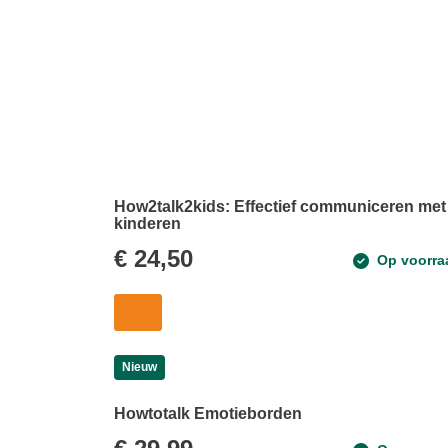
How2talk2kids: Effectief communiceren met
kinderen
€
24,50
Op voorra
Nieuw
Howtotalk Emotieborden