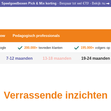
Speelgoedboxen Pick & Mix korting
- Bespaar tot wel €70! - Bekijk nu
row
Pedagogisch professionals
ogle
200.000+
tevreden klanten
195.000+
volgers op
7-12 maanden
13-18 maanden
19-24 maanden
Verrassende inzichten