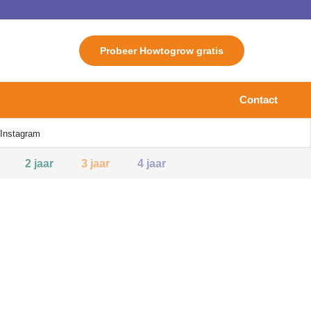
Probeer Howtogrow gratis
Contact
 Instagram
2 jaar
3 jaar
4 jaar