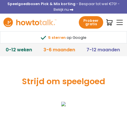
Speelgoedboxen Pick & Mix korting
- Bespaar tot wel €70! -
Bekijk nu
Probeer
gratis
5 sterren
op Google
0-12 weken
3-6 maanden
7-12 maanden
Strijd om speelgoed