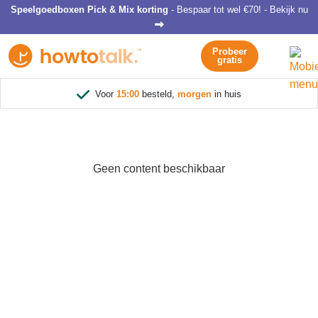
Speelgoedboxen Pick & Mix korting
- Bespaar tot wel €70! - Bekijk nu
Probeer
gratis
Voor
15:00
besteld,
morgen
in huis
Geen content beschikbaar