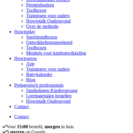
Prentenboeken
Toolboxen
Trainingen voor ouders
Howtotalk Ouderavond
Over de methode
Howtoplay
Speelgoedboxen
Ontwikkelingsspeelgoed
Toolboxen
Meubels voor kindontwikkeling
Howtogrow
App
Trainingen voor ouders
Babykalender
Blog
Pedagogisch professionals
Studiedagen Kinderopvang
Leermaterialen bestellen
Howtotalk Ouderavond
Contact
Contact
Voor
15:00
besteld,
morgen
in huis
5 sterren
op Google