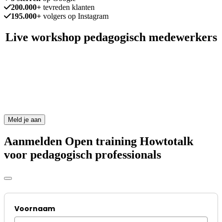
200.000+
tevreden klanten
195.000+
volgers op Instagram
Live workshop pedagogisch medewerkers
Voor professionals in de kinderopvang
We trainen ook veel pedagogisch medewerkers in de kinderopvang.
Je leert anders kijken en reageren op kinderen. Zo wordt werken
met kinderen nog leuker! Wil je met jouw kinderopvang organisatie
aan de slag met Howtotalk?
Meld je aan
Aanmelden Open training Howtotalk
voor pedagogisch professionals
Voornaam