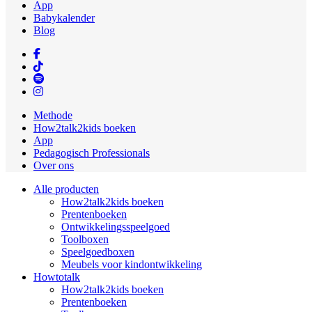
App
Babykalender
Blog
Methode
How2talk2kids boeken
App
Pedagogisch Professionals
Over ons
Alle producten
How2talk2kids boeken
Prentenboeken
Ontwikkelingsspeelgoed
Toolboxen
Speelgoedboxen
Meubels voor kindontwikkeling
Howtotalk
How2talk2kids boeken
Prentenboeken