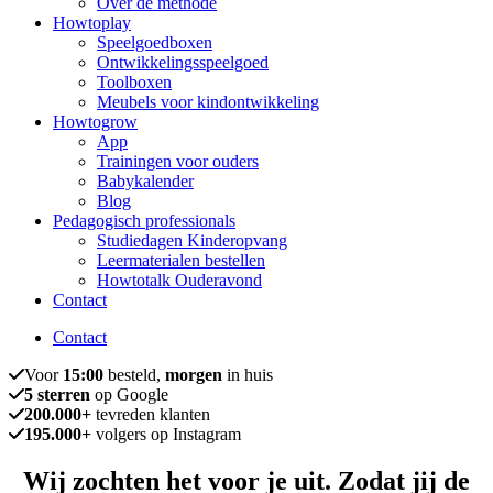
Over de methode
Howtoplay
Speelgoedboxen
Ontwikkelingsspeelgoed
Toolboxen
Meubels voor kindontwikkeling
Howtogrow
App
Trainingen voor ouders
Babykalender
Blog
Pedagogisch professionals
Studiedagen Kinderopvang
Leermaterialen bestellen
Howtotalk Ouderavond
Contact
Contact
Voor
15:00
besteld,
morgen
in huis
5 sterren
op Google
200.000+
tevreden klanten
195.000+
volgers op Instagram
Wij zochten het voor je uit. Zodat jij de