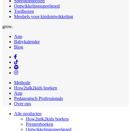
Speelgoedboxen
Ontwikkelingsspeelgoed
Toolboxen
Meubels voor kindontwikkeling
grow.
App
Babykalender
Blog
Methode
How2talk2kids boeken
App
Pedagogisch Professionals
Over ons
Alle producten
How2talk2kids boeken
Prentenboeken
Ontwikkelingsspeelgoed