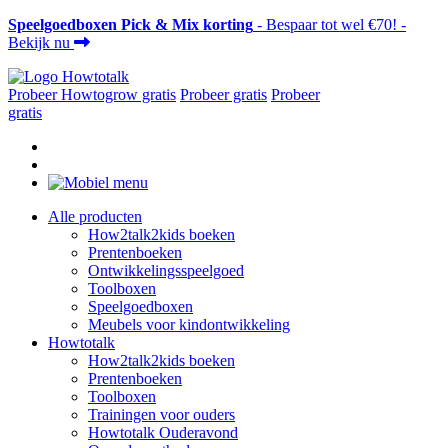
Speelgoedboxen Pick & Mix korting
- Bespaar tot wel €70! -
Bekijk nu
Probeer Howtogrow gratis
Probeer gratis
Probeer
gratis
Alle producten
How2talk2kids boeken
Prentenboeken
Ontwikkelingsspeelgoed
Toolboxen
Speelgoedboxen
Meubels voor kindontwikkeling
Howtotalk
How2talk2kids boeken
Prentenboeken
Toolboxen
Trainingen voor ouders
Howtotalk Ouderavond