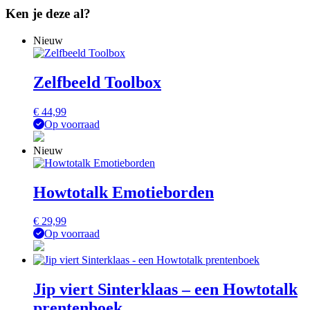
Ken je deze al?
Nieuw
Zelfbeeld Toolbox
€
44,99
Op voorraad
Nieuw
Howtotalk Emotieborden
€
29,99
Op voorraad
Jip viert Sinterklaas – een Howtotalk
prentenboek