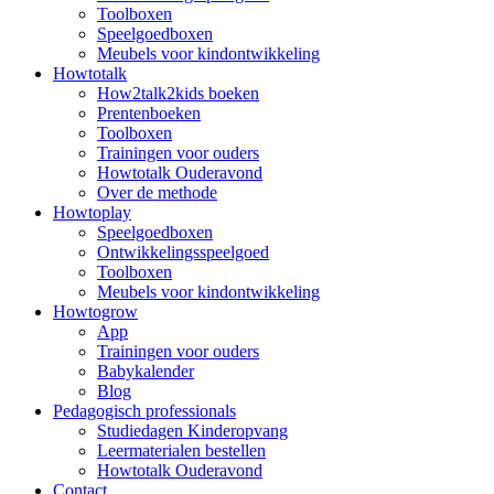
Toolboxen
Speelgoedboxen
Meubels voor kindontwikkeling
Howtotalk
How2talk2kids boeken
Prentenboeken
Toolboxen
Trainingen voor ouders
Howtotalk Ouderavond
Over de methode
Howtoplay
Speelgoedboxen
Ontwikkelingsspeelgoed
Toolboxen
Meubels voor kindontwikkeling
Howtogrow
App
Trainingen voor ouders
Babykalender
Blog
Pedagogisch professionals
Studiedagen Kinderopvang
Leermaterialen bestellen
Howtotalk Ouderavond
Contact